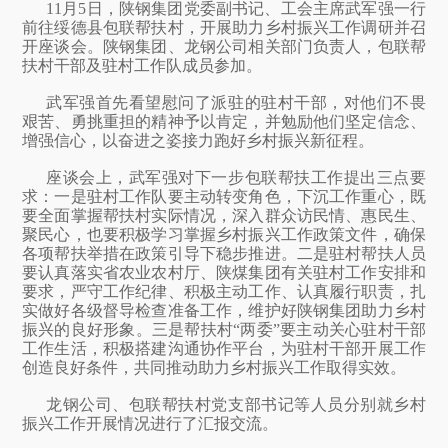
11月5日，陕钢集团党委副书记、工会主席武军强一行
前往绥德县包联帮扶村，开展助力乡村振兴工作调研并召
开座谈会。陕钢集团、龙钢公司相关部门负责人，包联帮
扶村干部及驻村工作队成员参加。
武军强首先看望慰问了派驻的驻村干部，对他们不畏
艰苦、勇挑重担的精神予以肯定，并勉励他们坚定信念、
增强信心，以奋进之姿接力跑好乡村振兴新征程。
座谈会上，武军强对下一步包联帮扶工作提出三点要
求：一是驻村工作队要主动转变角色，下沉工作重心，既
要全面掌握帮扶村实际情况，深入群众访民情、惠民生、
聚民心，也要积极学习掌握乡村振兴工作政策文件，确保
各项帮扶举措在政策引导下稳步推进。二是驻村帮扶人员
要认真落实省农业农村厅、陕煤集团有关驻村工作安排和
要求，严守工作纪律、积极主动工作、认真履行职责，扎
实做好各级督导检查准备工作，维护好陕钢集团助力乡村
振兴的良好形象。三是帮扶村“两委”要主动关心驻村干部
工作生活，积极搭建沟通协作平台，为驻村干部开展工作
创造良好条件，共同推动助力乡村振兴工作取得实效。
龙钢公司、包联帮扶村党支部书记等人员分别就乡村
振兴工作开展情况进行了汇报交流。