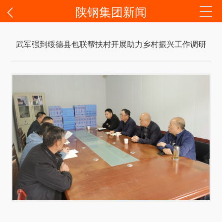
陕钢集团新闻
武军强到绥德县包联帮扶村开展助力乡村振兴工作调研