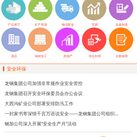
产品展厅
矿产资源
物流配送
贸易
设备制造
酒店
钢材加工
房地产
综合利用
后勤保障
安全环保
龙钢集团公司加强非常规作业安全管控
龙钢集团召开安全环保委员会办公会议
大西沟矿业公司部署安排防汛工作
一封家书寄深情千言万语说安全——龙钢集团公司组织...
钢加公司深入开展“安全生产月”活动