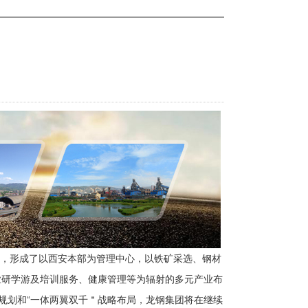
，形成了以西安本部为管理中心，以铁矿采选、钢材
业研学游及培训服务、健康管理等为辐射的多元产业布
规划和
“
一体两翼双千＂战略布局，龙钢集团将在继续