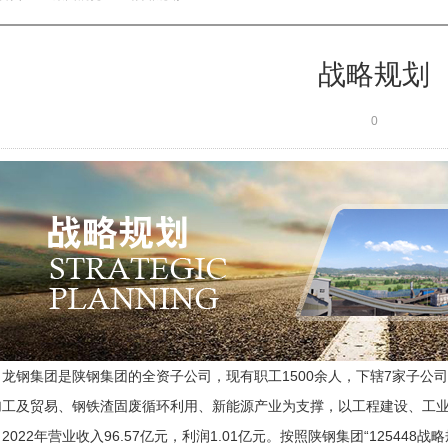
战略规划
0
龙钢集团是陕钢集团的全资子公司，现有职工
1500
余人，下辖
7
家子公司
加工及贸易、钢铁渣固废循环利用、新能源产业为支撑，以工程建设、工
。
2022
年营业收入
96.57
亿元，利润
1.01
亿元。按照陕钢集团
“
125448
战略