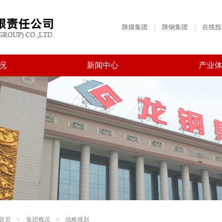
陕煤集团
|
陕钢集团
|
在线投
况
新闻中心
产业
首页
>
集团概况
>
战略规划