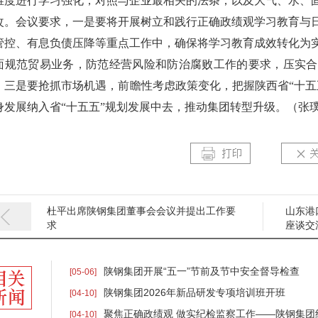
维度进行学习强化，对照与企业最相关的法条，以及大气、水、
改。会议要求，一是要将开展树立和践行正确政绩观学习教育与
管控、有息负债压降等重点工作中，确保将学习教育成效转化为
面规范贸易业务，防范经营风险和防治腐败工作的要求，压实合
。三是要抢抓市场机遇，前瞻性考虑政策变化，把握陕西省“十五
身发展纳入省“十五五”规划发展中去，推动集团转型升级。（张
杜平出席陕钢集团董事会会议并提出工作要
山东港
求
座谈交
陕钢集团开展“五一”节前及节中安全督导检查
[05-06]
陕钢集团2026年新品研发专项培训班开班
[04-10]
聚焦正确政绩观 做实纪检监察工作——陕钢集
[04-10]