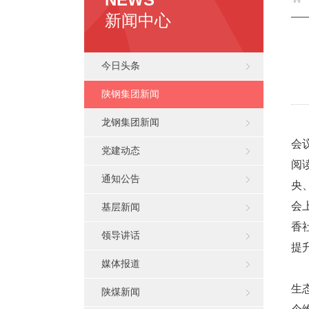
新闻中心
今日头条
陕钢集团新闻
龙钢集团新闻
会
党建动态
阅
通知公告
央
会
基层新闻
香
领导讲话
提
媒体报道
生
陕煤新闻