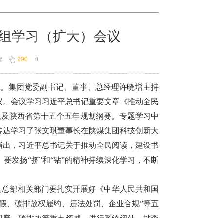
组学习（扩大）会议
部
290
0
议。集团党委副书记、董事、总经理许晓增主持
议。会议学习习近平总书记重要文章《推动全民
以及陕西省第十五个五年规划纲要。专题学习中
传达学习了张文琪董事长在陕煤集团科技创新大
指出，习近平总书记关于推动全民阅读，建设书
要发扬“挤”和“钻”的精神持续深化学习，不断
及总部相关部门要扎实开展好《中华人民共和国
假、碳排放权履约、违法处罚、企业合规”等五