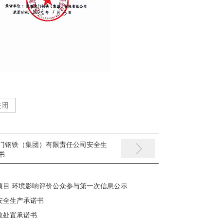
门钢铁（集团）有限责任公司安全生
书
项目 环境影响评价公众参与第一次信息公示
安全生产承诺书
故处置承诺书