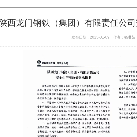
陕西龙门钢铁（集团）有限责任公司
发布日期：2025-01-09
作者：杨琳茹